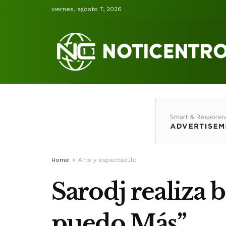
viernes, agosto 7, 2026
Home
Arte y espectáculo
Sarodj realiza 
puedo Más”