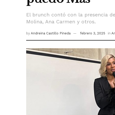
El brunch contó con la presencia de
Molina, Ana Carmen y otros.
by
Andreina Castillo Pineda
febrero 3, 2025
in
Ar