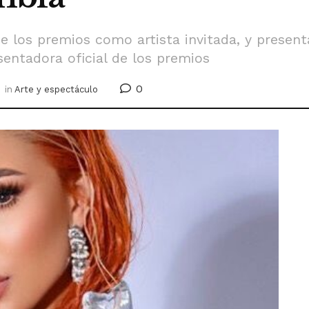
e los premios como artista invitada, y present
entadora oficial de los premios
0
in
Arte y espectáculo