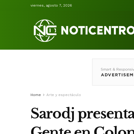
viernes, agosto 7, 2026
Home
Arte y espectáculo
Sarodj present
Gente en Colo