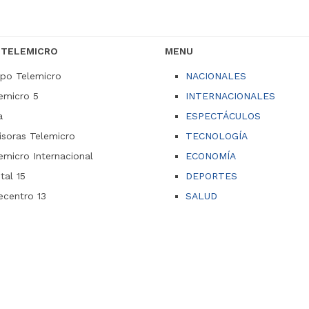
 TELEMICRO
MENU
po Telemicro
NACIONALES
emicro 5
INTERNACIONALES
a
ESPECTÁCULOS
soras Telemicro
TECNOLOGÍA
emicro Internacional
ECONOMÍA
ital 15
DEPORTES
ecentro 13
SALUD