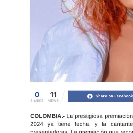
0
11
Share on Facebook
SHARES
VIEWS
COLOMBIA.-
La prestigiosa premiación
2024 ya tiene fecha, y la cantan
presentadoras. La premiación que recon