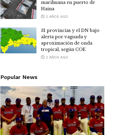
marihuana en puerto de
Haina
2 AÑOS AGO
31 provincias y el DN bajo
alerta por vaguada y
aproximación de onda
tropical, según COE
2 AÑOS AGO
Popular News