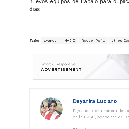
nuevos equipos de trabajo para duplica
días
Tags:
avance
INABIE
Raquel Peña
Útiles Es
Deyanira Luciano
Egresada de la carrera de l
de la UASD, periodista de De