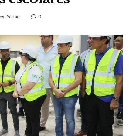
0
les
,
Portada