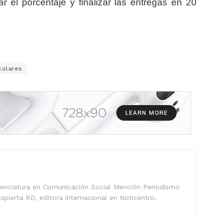
r el porcentaje y finalizar las entregas en 20
colares
icenciatura en Comunicación Social Mención Periodismo
spierta RD, editora internacional en Noticentro.