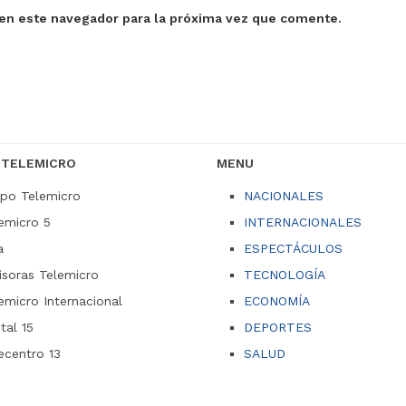
en este navegador para la próxima vez que comente.
 TELEMICRO
MENU
po Telemicro
NACIONALES
emicro 5
INTERNACIONALES
a
ESPECTÁCULOS
soras Telemicro
TECNOLOGÍA
emicro Internacional
ECONOMÍA
ital 15
DEPORTES
ecentro 13
SALUD