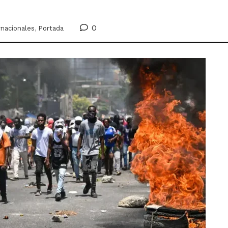
0
rnacionales
,
Portada