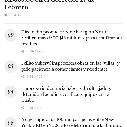
Febrero
0 SHARES
Dieciocho productores de la región Norte
reciben más de RD$15 millones para tecnificar sus
predios
0 SHARES
Fellito Suberví inspecciona obras en las “villas” y
pide paciencia a comerciantes y residentes
0 SHARES
Empresario denuncia haber sido ultrajado y
detenido al acudir a verificar equipos en La
Cuaba
0 SHARES
Arajet supera los 100 mil pasajeros entre New
York y RD en 2026 y lo celebra junto a la diáspora