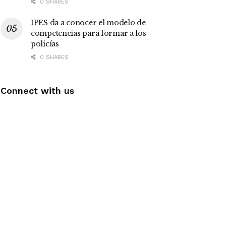
0 SHARES
IPES da a conocer el modelo de
competencias para formar a los
policías
0 SHARES
Connect with us