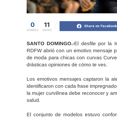
0
11
Share on Facebook
SHARES
VIEWS
SANTO DOMINGO.-
El desfile por la
RDFW abrió con un emotivo mensaje po
de moda para chicas con curvas Cur
drásticas opiniones de cómo te ves.
Los emotivos mensajes captaron la at
identificaron con cada frase impregnad
la mujer curvilínea debe reconocer y ama
salud.
El conjunto de modelos estuvo confo