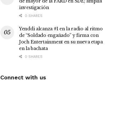
de mayor de la FARD en SDE; amplía
investigación
0 SHARES
Yenddi alcanza #1 en la radio al ritmo
de “Soldado engañado” y firma con
Joch Entertainment en su nueva etapa
en la bachata
0 SHARES
Connect with us