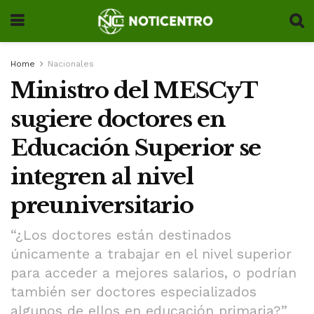
Home
Nacionales
Ministro del MESCyT
sugiere doctores en
Educación Superior se
integren al nivel
preuniversitario
“¿Los doctores están destinados
únicamente a trabajar en el nivel superior
para acceder a mejores salarios, o podrían
también ser doctores especializados
algunos de ellos en educación primaria?”