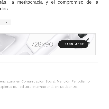
ás, la meritocracia y el compromiso de la
ades.
ctural
icenciatura en Comunicación Social Mención Periodismo
spierta RD, editora internacional en Noticentro.