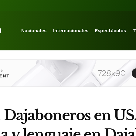
Nacionales
Internacionales
Espectáculos
T
ll Dajaboneros en US
la y lenguaje en Daj