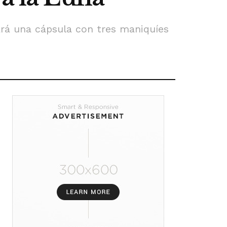
ará una cápsula con tres maniquíes