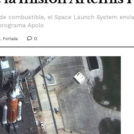
 de combustible, el Space Launch System envi
 programa Apolo
0
s
,
Portada