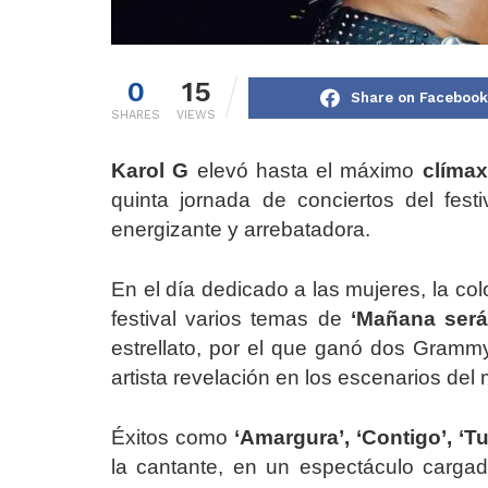
0
15
Share on Facebook
SHARES
VIEWS
Karol G
elevó hasta el máximo
clímax
quinta jornada de conciertos del fes
energizante y arrebatadora.
En el día dedicado a las mujeres, la col
festival varios temas de
‘Mañana será
estrellato, por el que ganó dos Grammy
artista revelación en los escenarios del
Éxitos como
‘Amargura’, ‘Contigo’, ‘Tu
la cantante, en un espectáculo carga