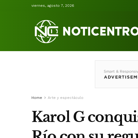
viernes, agosto 7, 2026
Home
Arte y espectáculo
Karol G conquis
Río con su reg