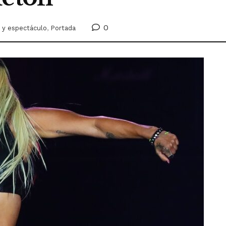
0
 y espectáculo
,
Portada