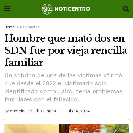
Home
Nacionales
Hombre que mató dos en
SDN fue por vieja rencilla
familiar
Un sobrino de una de las víctimas afirmó
que desde el 2022 el victimario solo
identificado como Jairo, tenía problemas
familiares con el fallecido.
by
Andreina Castillo Pineda
julio 4, 2024