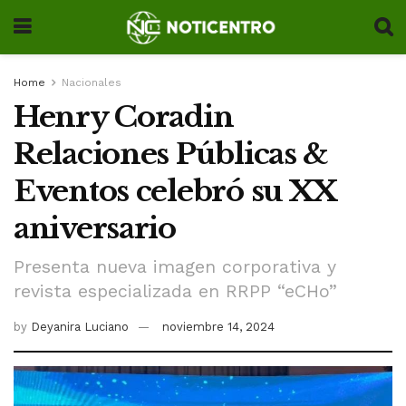
Home
Nacionales
Henry Coradin
Relaciones Públicas &
Eventos celebró su XX
aniversario
Presenta nueva imagen corporativa y
revista especializada en RRPP “eCHo”
by
Deyanira Luciano
noviembre 14, 2024