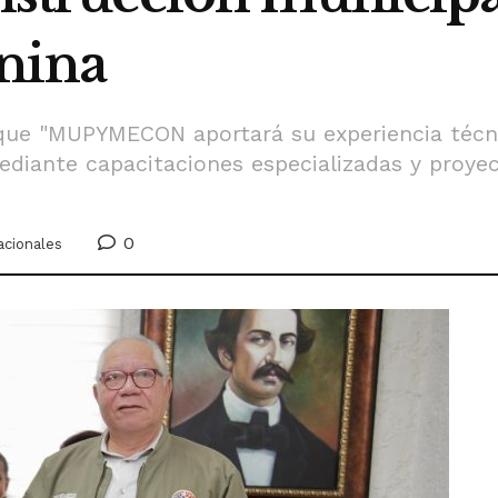
nina
 que "MUPYMECON aportará su experiencia técni
mediante capacitaciones especializadas y proy
0
acionales