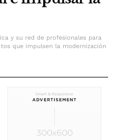
ca y su red de profesionales para
ectos que impulsen la modernización