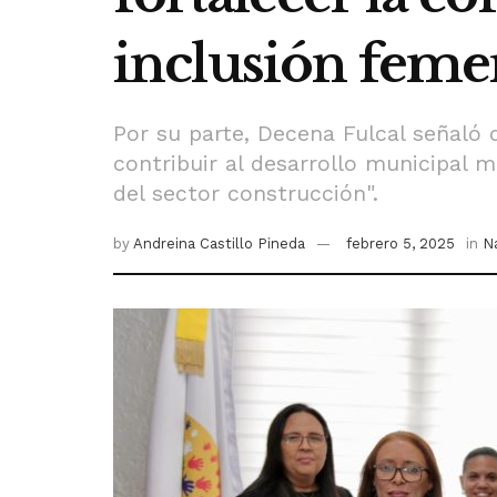
inclusión feme
Por su parte, Decena Fulcal señaló
contribuir al desarrollo municipal 
del sector construcción".
by
Andreina Castillo Pineda
febrero 5, 2025
in
N