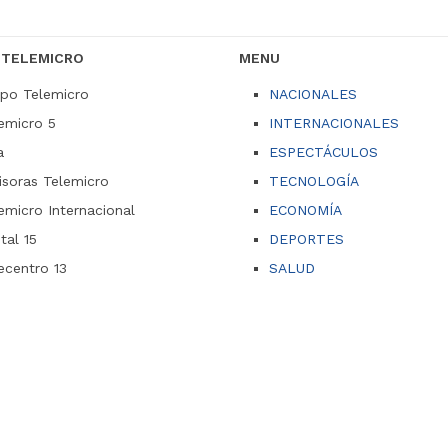
 TELEMICRO
MENU
po Telemicro
NACIONALES
emicro 5
INTERNACIONALES
a
ESPECTÁCULOS
soras Telemicro
TECNOLOGÍA
emicro Internacional
ECONOMÍA
ital 15
DEPORTES
ecentro 13
SALUD