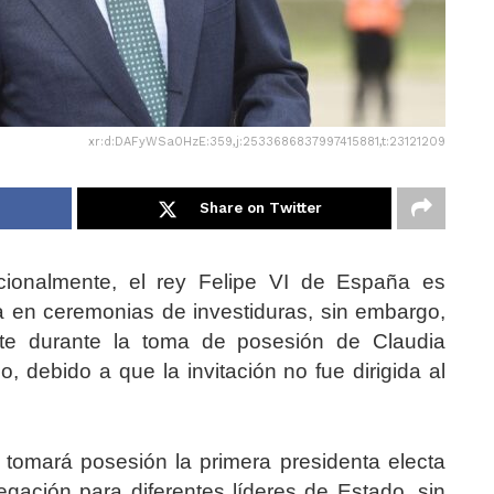
xr:d:DAFyWSa0HzE:359,j:2533686837997415881,t:23121209
Share on Twitter
icionalmente, el rey Felipe VI de España es
 en ceremonias de investiduras, sin embargo,
te durante la toma de posesión de Claudia
 debido a que la invitación no fue dirigida al
 tomará posesión la primera presidenta electa
gación para diferentes líderes de Estado, sin