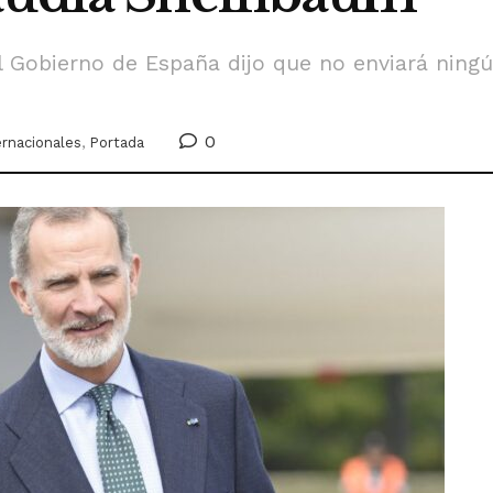
 el Gobierno de España dijo que no enviará ning
0
ernacionales
,
Portada