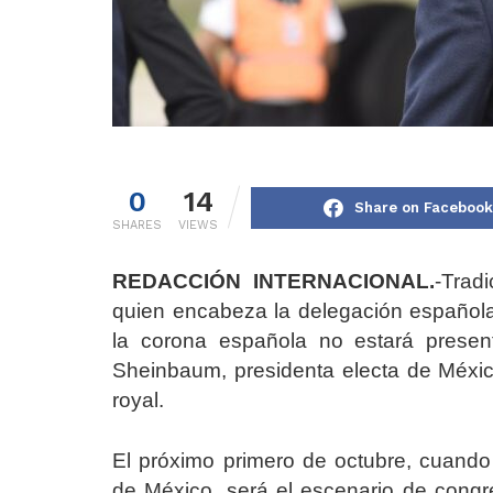
0
14
Share on Facebook
SHARES
VIEWS
REDACCIÓN INTERNACIONAL.
-Trad
quien encabeza la delegación española
la corona española no estará presen
Sheinbaum, presidenta electa de México,
royal.
El próximo primero de octubre, cuando
de México, será el escenario de congre