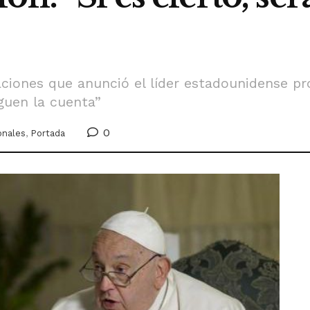
aciones que anunció el líder estadounidense p
guen la cuenta”
0
onales
,
Portada