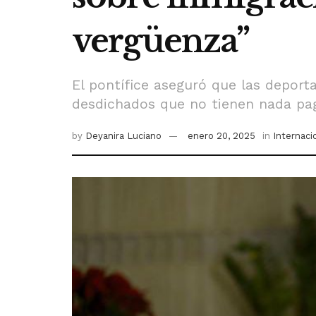
vergüenza”
El pontífice aseguró que las deport
desdichados que no tienen nada pa
by
Deyanira Luciano
enero 20, 2025
in
Internaci