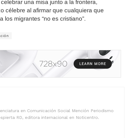
elebrar una misa junto a la frontera,
o célebre al afirmar que cualquiera que
 los migrantes “no es cristiano”.
ación
icenciatura en Comunicación Social Mención Periodismo
spierta RD, editora internacional en Noticentro.