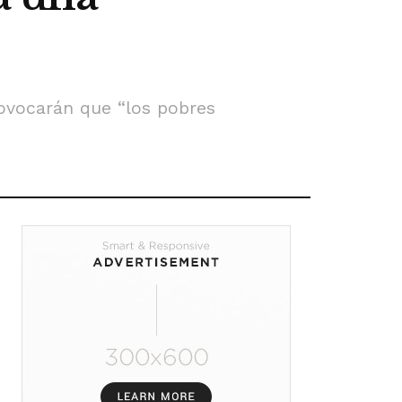
rovocarán que “los pobres