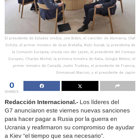
El presidente de Estados Unidos, Joe Biden, el canciller de Alemania, Olaf
Scholz, el primer ministro de Gran Bretaña, Rishi Sunak, la presidenta de
la Comisión Europea, Ursula von der Leyen, el presidente del Consejo
Europeo, Charles Michel, la primera ministra de Italia, Giorgia Meloni, el
primer ministro de Canadá, Justin Trudeau, el presidente de Francia,
Emmanuel Macron, y el presidente de Japón
0
SHARES
Redacción Internacional.-
Los líderes del
G7 anunciaron este viernes nuevas sanciones
para hacer pagar a Rusia por la guerra en
Ucrania y reafirmaron su compromiso de ayudar
a Kiev “el tiempo que sea necesario”.