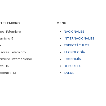
 TELEMICRO
MENU
po Telemicro
NACIONALES
emicro 5
INTERNACIONALES
a
ESPECTÁCULOS
soras Telemicro
TECNOLOGÍA
emicro Internacional
ECONOMÍA
ital 15
DEPORTES
ecentro 13
SALUD