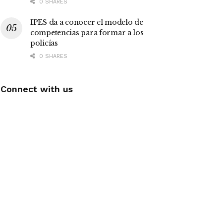
0 SHARES
IPES da a conocer el modelo de
competencias para formar a los
policías
0 SHARES
Connect with us