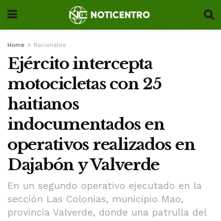
Home
Nacionales
Ejército intercepta
motocicletas con 25
haitianos
indocumentados en
operativos realizados en
Dajabón y Valverde
En un segundo operativo ejecutado en la
sección Las Colonias, municipio Mao,
provincia Valverde, donde una patrulla del