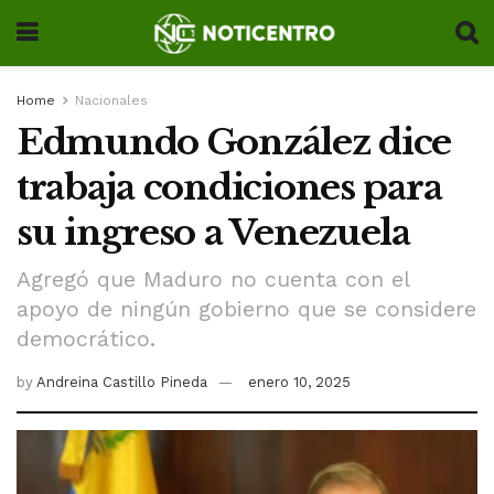
Home
Nacionales
Edmundo González dice
trabaja condiciones para
su ingreso a Venezuela
Agregó que Maduro no cuenta con el
apoyo de ningún gobierno que se considere
democrático.
by
Andreina Castillo Pineda
enero 10, 2025