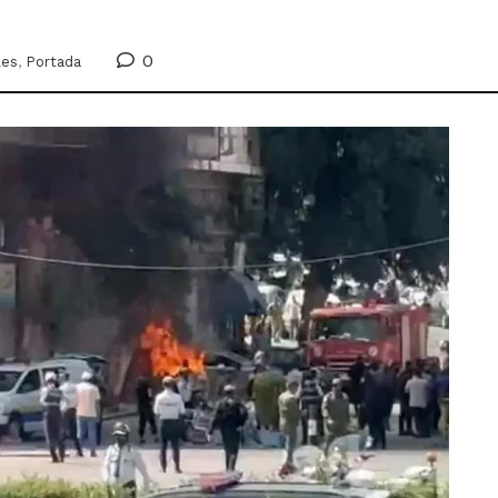
0
les
,
Portada