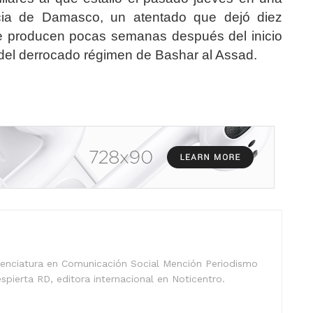
ticia de Damasco, un atentado que dejó diez
se producen pocas semanas después del inicio
s del derrocado régimen de Bashar al Assad.
icenciatura en Comunicación Social Mención Periodismo
spierta RD, editora internacional en Noticentro.