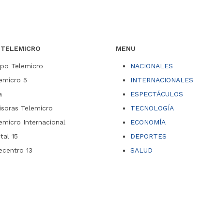
 TELEMICRO
MENU
po Telemicro
NACIONALES
emicro 5
INTERNACIONALES
a
ESPECTÁCULOS
soras Telemicro
TECNOLOGÍA
emicro Internacional
ECONOMÍA
ital 15
DEPORTES
ecentro 13
SALUD