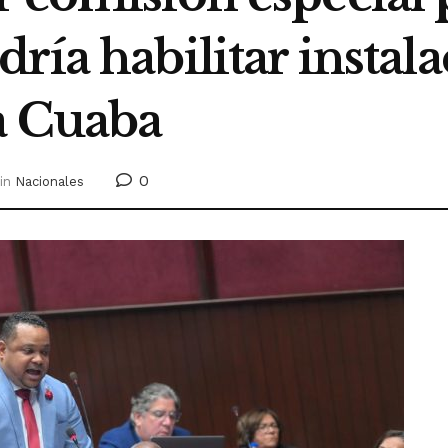
ría habilitar instal
a Cuaba
0
in
Nacionales