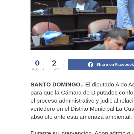
0
2
Share on Facebook
SHARES
VIEWS
SANTO DOMINGO.-
El diputado Aldo A
para que la Cámara de Diputados confo
el proceso administrativo y judicial rela
vertedero en el Distrito Municipal La 
absoluto ante esta amenaza ambiental.
Durante su intervención, Adon afirmó que