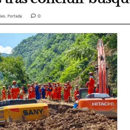
0
les
,
Portada