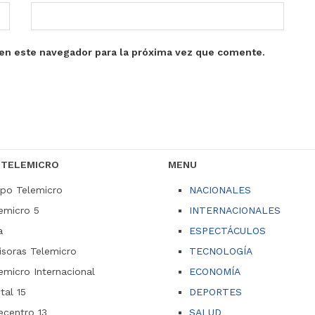
en este navegador para la próxima vez que comente.
 TELEMICRO
MENU
po Telemicro
NACIONALES
emicro 5
INTERNACIONALES
a
ESPECTÁCULOS
soras Telemicro
TECNOLOGÍA
emicro Internacional
ECONOMÍA
ital 15
DEPORTES
ecentro 13
SALUD