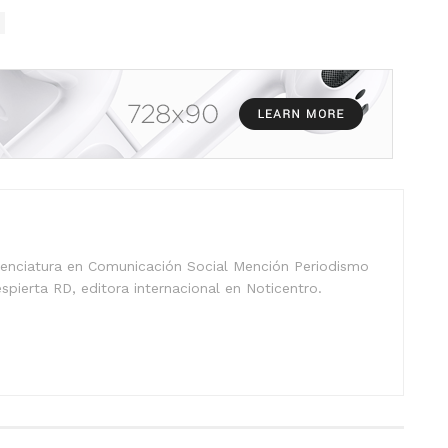
icenciatura en Comunicación Social Mención Periodismo
spierta RD, editora internacional en Noticentro.