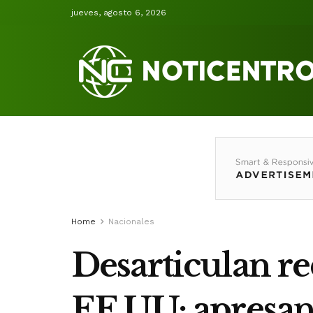
jueves, agosto 6, 2026
Home
Nacionales
Desarticulan r
EE.UU; apresan