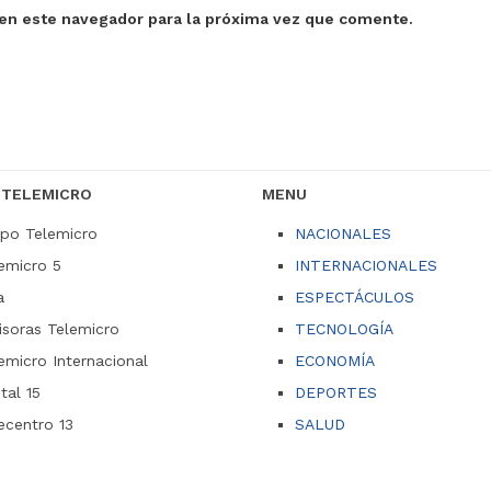
en este navegador para la próxima vez que comente.
 TELEMICRO
MENU
po Telemicro
NACIONALES
emicro 5
INTERNACIONALES
a
ESPECTÁCULOS
soras Telemicro
TECNOLOGÍA
emicro Internacional
ECONOMÍA
ital 15
DEPORTES
ecentro 13
SALUD