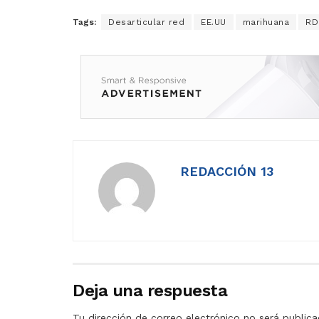
Tags:
Desarticular red
EE.UU
marihuana
RD
REDACCIÓN 13
Deja una respuesta
Tu dirección de correo electrónico no será publica