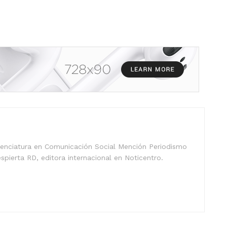
icenciatura en Comunicación Social Mención Periodismo
spierta RD, editora internacional en Noticentro.