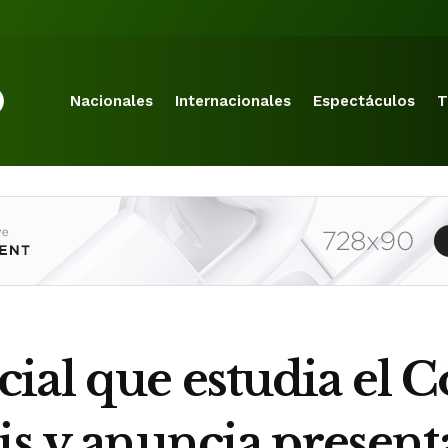
Nacionales
Internacionales
Espectáculos
T
ial que estudia el C
is y anuncia presen