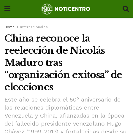
Home
Internacionales
China reconoce la
reelección de Nicolás
Maduro tras
“organización exitosa” de
elecciones
Este año se celebra el 50º aniversario de
las relaciones diplomáticas entre
Venezuela y China, afianzadas en la época
del fallecido presidente venezolano Hugo
Chávez (1999-2013) y fortalecidas desde su