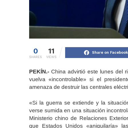
0
11
Share on Facebook
SHARES
VIEWS
PEKÍN.-
China advirtió este lunes del 
vuelva «incontrolable» si el presid
amenaza de destruir las centrales eléctr
«Si la guerra se extiende y la situaci
verse sumida en una situación incontrol
Ministerio chino de Relaciones Exteri
que Estados Unidos «aniquilaría» las