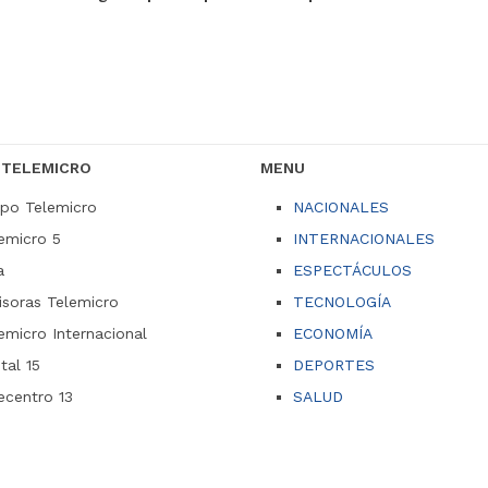
 TELEMICRO
MENU
po Telemicro
NACIONALES
emicro 5
INTERNACIONALES
a
ESPECTÁCULOS
soras Telemicro
TECNOLOGÍA
emicro Internacional
ECONOMÍA
ital 15
DEPORTES
ecentro 13
SALUD