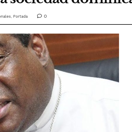
0
onales
,
Portada