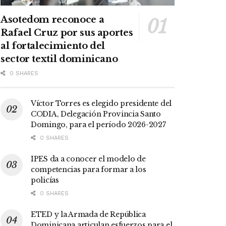
Asotedom reconoce a
Rafael Cruz por sus aportes
al fortalecimiento del
sector textil dominicano
0 SHARES
Víctor Torres es elegido presidente del
CODIA, Delegación Provincia Santo
Domingo, para el período 2026-2027
0 SHARES
IPES da a conocer el modelo de
competencias para formar a los
policías
0 SHARES
ETED y la Armada de República
Dominicana articulan esfuerzos para el