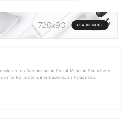
icenciatura en Comunicación Social Mención Periodismo
spierta RD, editora internacional en Noticentro.