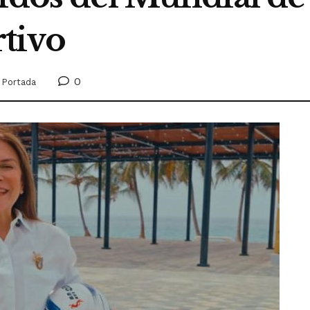
tivo
0
,
Portada