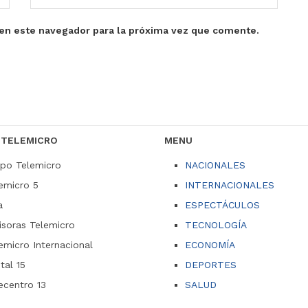
en este navegador para la próxima vez que comente.
 TELEMICRO
MENU
po Telemicro
NACIONALES
emicro 5
INTERNACIONALES
a
ESPECTÁCULOS
soras Telemicro
TECNOLOGÍA
emicro Internacional
ECONOMÍA
ital 15
DEPORTES
ecentro 13
SALUD