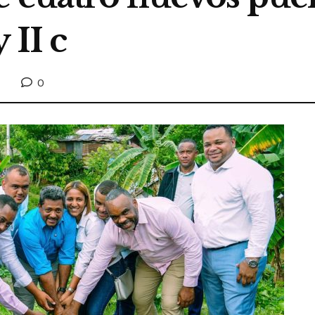
 II c
0