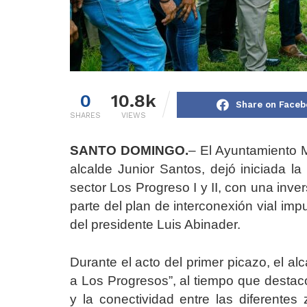
0
10.8k
Share on Faceb
SHARES
VIEWS
SANTO DOMINGO.
– El Ayuntamiento M
alcalde Junior Santos, dejó iniciada l
sector Los Progreso I y II, con una inve
parte del plan de interconexión vial imp
del presidente Luis Abinader.
Durante el acto del primer picazo, el al
a Los Progresos”, al tiempo que destac
y la conectividad entre las diferente