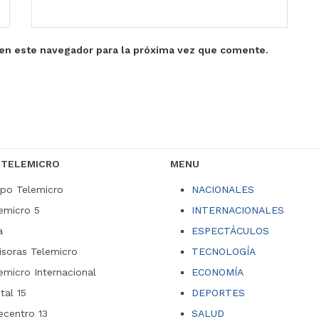
en este navegador para la próxima vez que comente.
 TELEMICRO
MENU
po Telemicro
NACIONALES
emicro 5
INTERNACIONALES
a
ESPECTÁCULOS
soras Telemicro
TECNOLOGÍA
emicro Internacional
ECONOMÍA
ital 15
DEPORTES
ecentro 13
SALUD