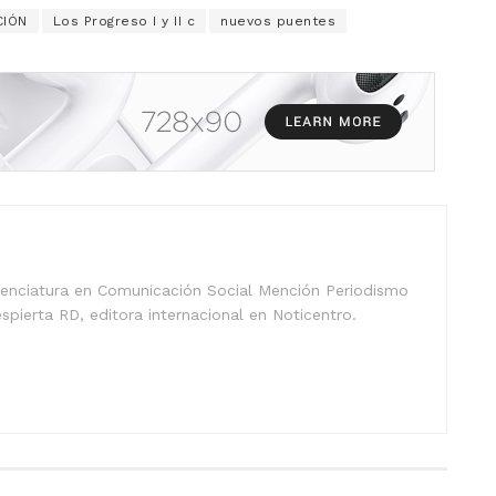
IÓN
Los Progreso I y II c
nuevos puentes
icenciatura en Comunicación Social Mención Periodismo
spierta RD, editora internacional en Noticentro.