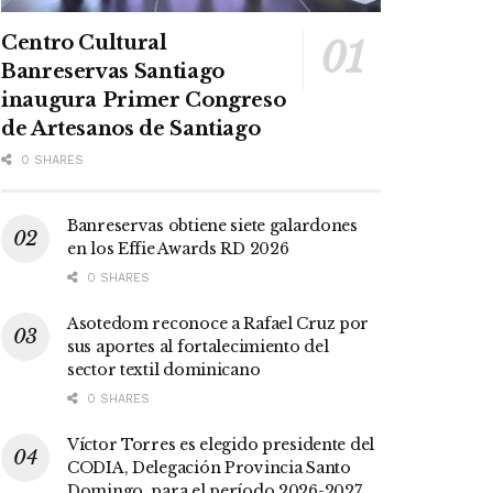
Centro Cultural
Banreservas Santiago
inaugura Primer Congreso
de Artesanos de Santiago
0 SHARES
Banreservas obtiene siete galardones
en los Effie Awards RD 2026
0 SHARES
Asotedom reconoce a Rafael Cruz por
sus aportes al fortalecimiento del
sector textil dominicano
0 SHARES
Víctor Torres es elegido presidente del
CODIA, Delegación Provincia Santo
Domingo, para el período 2026-2027