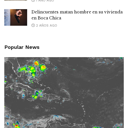
1 AÑO AGO
Delincuentes matan hombre en su vivienda
en Boca Chica
2 AÑOS AGO
Popular News