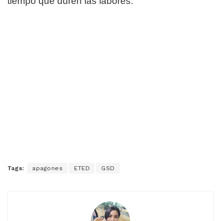
tiempo que duren las labores.
Tags:
apagones
ETED
GSD