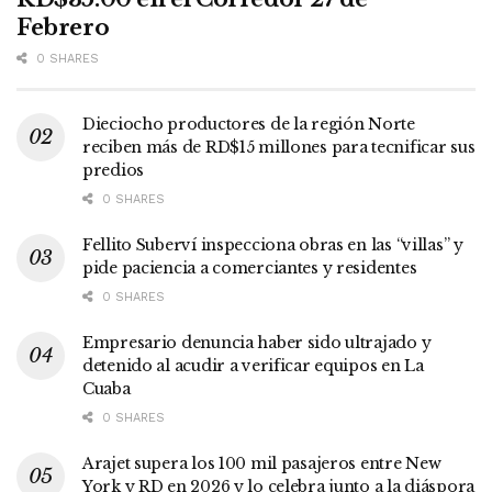
Febrero
0 SHARES
Dieciocho productores de la región Norte
reciben más de RD$15 millones para tecnificar sus
predios
0 SHARES
Fellito Suberví inspecciona obras en las “villas” y
pide paciencia a comerciantes y residentes
0 SHARES
Empresario denuncia haber sido ultrajado y
detenido al acudir a verificar equipos en La
Cuaba
0 SHARES
Arajet supera los 100 mil pasajeros entre New
York y RD en 2026 y lo celebra junto a la diáspora