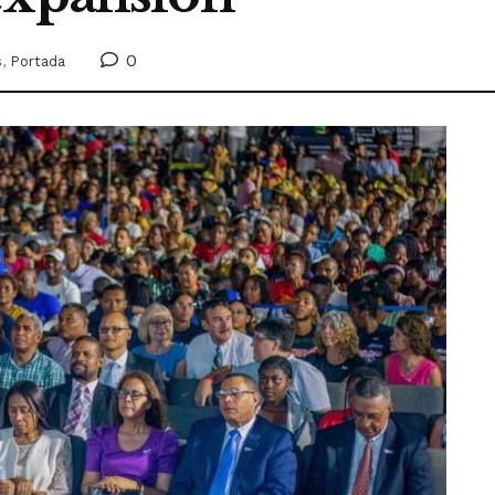
0
s
,
Portada