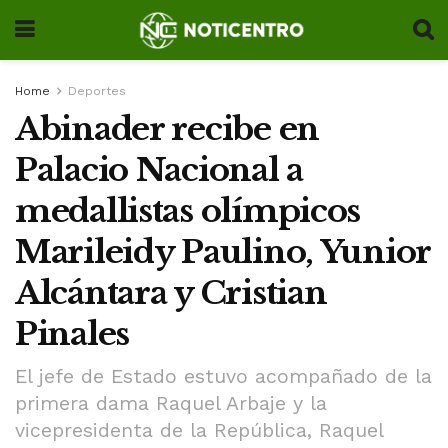
Home
Deportes
Abinader recibe en
Palacio Nacional a
medallistas olímpicos
Marileidy Paulino, Yunior
Alcántara y Cristian
Pinales
El jefe de Estado estuvo acompañado de la
primera dama Raquel Arbaje y la
vicepresidenta de la República, Raquel