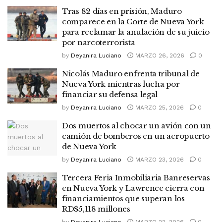
Tras 82 días en prisión, Maduro
comparece en la Corte de Nueva York
para reclamar la anulación de su juicio
por narcoterrorista
by
Deyanira Luciano
MARZO 26, 2026
0
Nicolás Maduro enfrenta tribunal de
Nueva York mientras lucha por
financiar su defensa legal
by
Deyanira Luciano
MARZO 25, 2026
0
Dos muertos al chocar un avión con un
camión de bomberos en un aeropuerto
de Nueva York
by
Deyanira Luciano
MARZO 23, 2026
0
Tercera Feria Inmobiliaria Banreservas
en Nueva York y Lawrence cierra con
financiamientos que superan los
RD$5,118 millones
by
Deyanira Luciano
MARZO 22, 2026
0