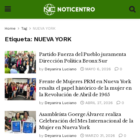
Home
Tag
NUEVA YORK
Etiqueta:
NUEVA YORK
Partido Fuerza del Pueblo juramenta
Dirección Política Bronx Sur
by
Deyanira Luciano
MAYO 6, 2026
0
Frente de Mujeres PRM en Nueva York
resalta el papel histórico de la mujer en
la Revolución de Abril de 1965
by
Deyanira Luciano
ABRIL 27, 2026
0
Asambleísta Goerge Álvarez realiza
Celebración del Mes Internacional de la
Mujer en Nueva York
by
Deyanira Luciano
MARZO 31, 2026
0