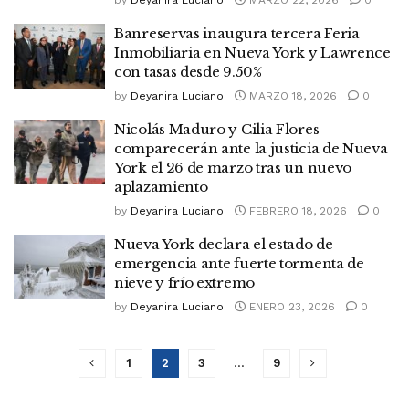
Banreservas inaugura tercera Feria
Inmobiliaria en Nueva York y Lawrence
con tasas desde 9.50%
by
Deyanira Luciano
MARZO 18, 2026
0
Nicolás Maduro y Cilia Flores
comparecerán ante la justicia de Nueva
York el 26 de marzo tras un nuevo
aplazamiento
by
Deyanira Luciano
FEBRERO 18, 2026
0
Nueva York declara el estado de
emergencia ante fuerte tormenta de
nieve y frío extremo
by
Deyanira Luciano
ENERO 23, 2026
0
1
2
3
…
9