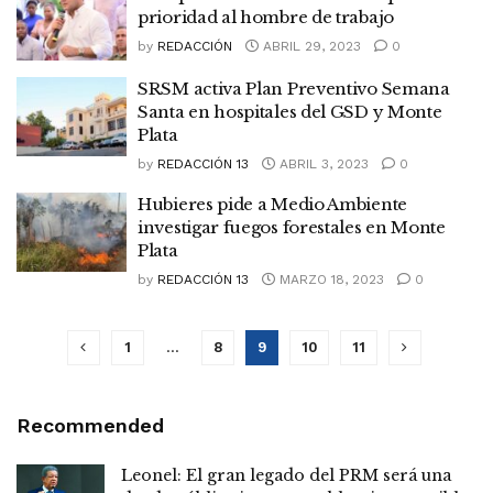
prioridad al hombre de trabajo
by
REDACCIÓN
ABRIL 29, 2023
0
SRSM activa Plan Preventivo Semana
Santa en hospitales del GSD y Monte
Plata
by
REDACCIÓN 13
ABRIL 3, 2023
0
Hubieres pide a Medio Ambiente
investigar fuegos forestales en Monte
Plata
by
REDACCIÓN 13
MARZO 18, 2023
0
1
…
8
9
10
11
Recommended
Leonel: El gran legado del PRM será una