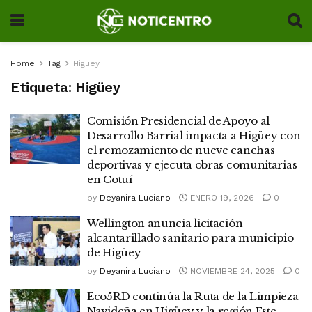
Home
Tag
Higüey
Etiqueta:
Higüey
Comisión Presidencial de Apoyo al
Desarrollo Barrial impacta a Higüey con
el remozamiento de nueve canchas
deportivas y ejecuta obras comunitarias
en Cotuí
by
Deyanira Luciano
ENERO 19, 2026
0
Wellington anuncia licitación
alcantarillado sanitario para municipio
de Higüey
by
Deyanira Luciano
NOVIEMBRE 24, 2025
0
Eco5RD continúa la Ruta de la Limpieza
Navideña en Higüey y la región Este