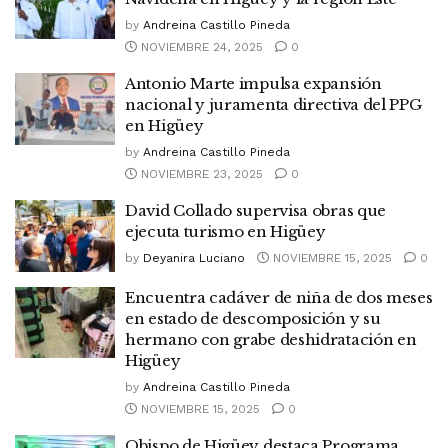
by
Andreina Castillo Pineda
NOVIEMBRE 24, 2025
0
Antonio Marte impulsa expansión
nacional y juramenta directiva del PPG
en Higüey
by
Andreina Castillo Pineda
NOVIEMBRE 23, 2025
0
David Collado supervisa obras que
ejecuta turismo en Higüey
by
Deyanira Luciano
NOVIEMBRE 15, 2025
0
Encuentra cadáver de niña de dos meses
en estado de descomposición y su
hermano con grabe deshidratación en
Higüey
by
Andreina Castillo Pineda
NOVIEMBRE 15, 2025
0
Obispo de Higüey destaca Programa