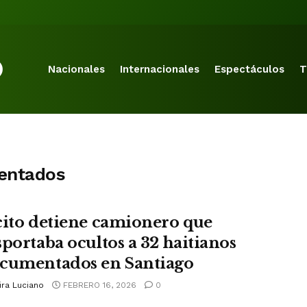
Nacionales
Internacionales
Espectáculos
T
mentados
cito detiene camionero que
sportaba ocultos a 32 haitianos
cumentados en Santiago
ira Luciano
FEBRERO 16, 2026
0