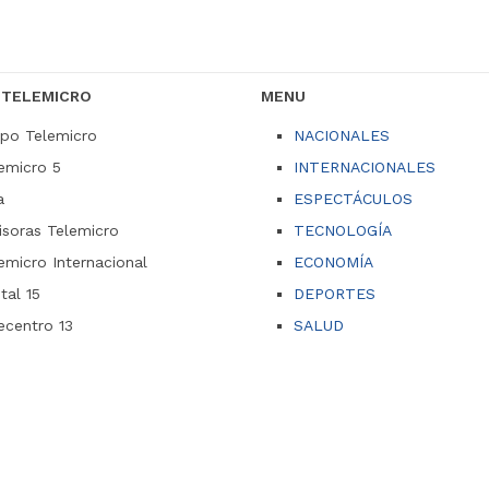
 TELEMICRO
MENU
po Telemicro
NACIONALES
emicro 5
INTERNACIONALES
a
ESPECTÁCULOS
soras Telemicro
TECNOLOGÍA
emicro Internacional
ECONOMÍA
ital 15
DEPORTES
ecentro 13
SALUD