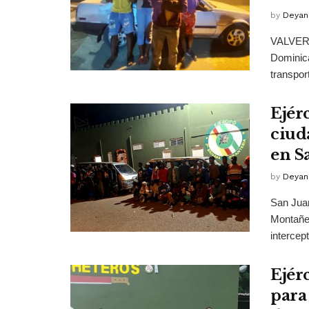
by
Deyan
VALVERDE
Dominica
transpor
Ejér
ciud
en S
by
Deyan
San Jua
Montañer
intercep
Ejér
para 