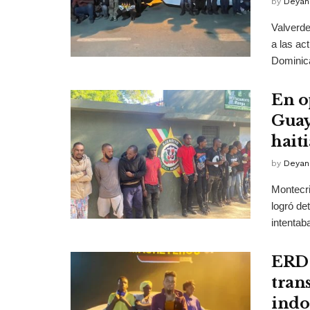
by
Deyan
Valverde
a las act
Dominica
En o
Guay
hait
by
Deyan
Montecri
logró de
intentaba
ERD 
tran
indo