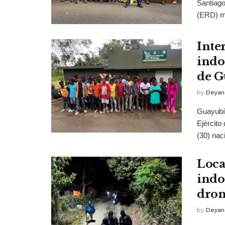
Santiago
(ERD) m 
Inte
indo
de G
by
Deyan
Guayubín
Ejército
(30) naci
Loca
indo
dron
by
Deyan