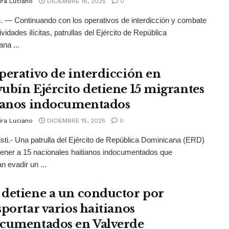
ira Luciano
DICIEMBRE 18, 2025
0
. — Continuando con los operativos de interdicción y combate
ividades ilícitas, patrullas del Ejército de República
na ...
perativo de interdicción en
ubín Ejército detiene 15 migrantes
ianos indocumentados
ira Luciano
DICIEMBRE 15, 2025
0
sti.- Una patrulla del Ejército de República Dominicana (ERD)
tener a 15 nacionales haitianos indocumentados que
n evadir un ...
detiene a un conductor por
sportar varios haitianos
cumentados en Valverde