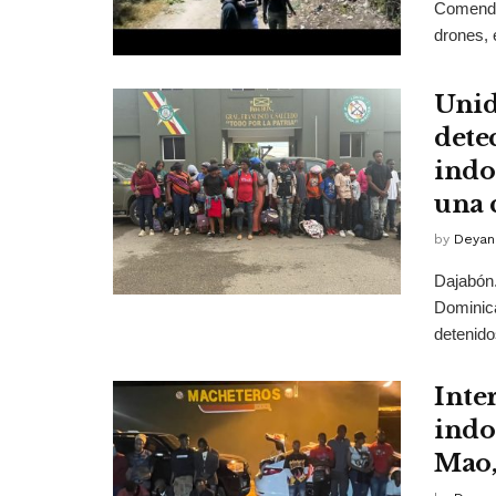
Comendad
drones, 
Unid
dete
indo
una 
by
Deyan
Dajabón.
Dominic
detenidos
Inte
indo
Mao,