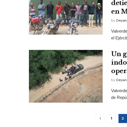
deti
en 
by
Deyan
Valverde
el Ejérc
Un g
indo
oper
by
Deyan
Valverde
de Repúb
1
2