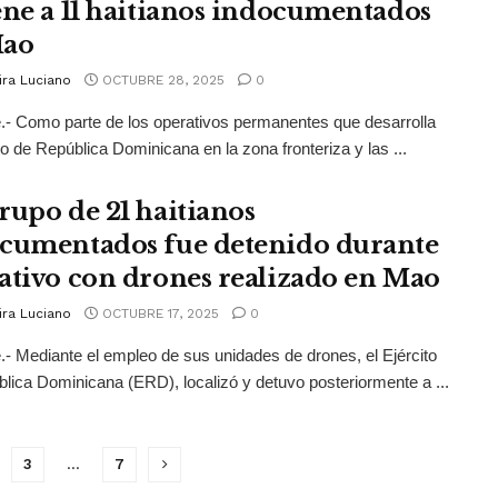
ene a 11 haitianos indocumentados
Mao
ira Luciano
OCTUBRE 28, 2025
0
.- Como parte de los operativos permanentes que desarrolla
ito de República Dominicana en la zona fronteriza y las ...
rupo de 21 haitianos
cumentados fue detenido durante
ativo con drones realizado en Mao
ira Luciano
OCTUBRE 17, 2025
0
.- Mediante el empleo de sus unidades de drones, el Ejército
lica Dominicana (ERD), localizó y detuvo posteriormente a ...
3
…
7