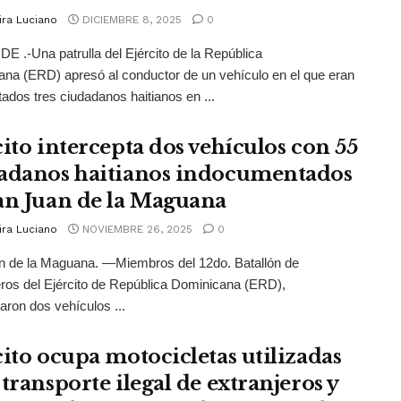
ira Luciano
DICIEMBRE 8, 2025
0
 .-Una patrulla del Ejército de la República
na (ERD) apresó al conductor de un vehículo en el que eran
tados tres ciudadanos haitianos en ...
cito intercepta dos vehículos con 55
adanos haitianos indocumentados
an Juan de la Maguana
ira Luciano
NOVIEMBRE 26, 2025
0
n de la Maguana. —Miembros del 12do. Batallón de
os del Ejército de República Dominicana (ERD),
taron dos vehículos ...
cito ocupa motocicletas utilizadas
transporte ilegal de extranjeros y