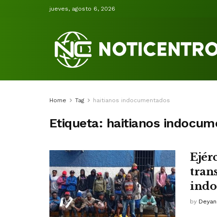
jueves, agosto 6, 2026
Home
Tag
haitianos indocumentados
Etiqueta:
haitianos indocu
Ejér
tran
indo
by
Deyan