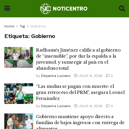
Home
Tag
Gobierno
Etiqueta:
Gobierno
Radhamés Jiménez califica al gobierno
de “insensible”, por dar la espalda a la
juventud, y sumergir al país en el
abandono total
by
Deyanira Luciano
JULIO 6, 2026
0
“Las multas se pagan con muerte: el
gran retroceso del PRM”, asegura Leonel
Fernández
by
Deyanira Luciano
JULIO 6, 2026
0
Gobierno mantiene apoyo directo a
familias de bajos ingresos con entrega de
alimentos