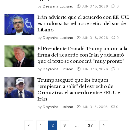
by
Deyanira Luciano
JUNIO 18, 2026
0
Irán advierte que el acuerdo con EE. UU.
es «nulo» si Israel no se retira del sur de
Líbano
by
Deyanira Luciano
JUNIO 18, 2026
0
El Presidente Donald Trump anuncia la
firma del acuerdo con Irán y adelantó
que el texto se conocerá “muy pronto”
by
Deyanira Luciano
JUNIO 16, 2026
0
Trump aseguró que los buques
“empiezan a salir” del estrecho de
Ormuz tras el acuerdo entre EEUU e
Irán
by
Deyanira Luciano
JUNIO 15, 2026
0
1
2
3
…
27