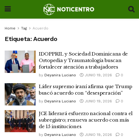
Home
Tag
Acuerdo
Etiqueta:
Acuerdo
IDOPPRIL y Sociedad Dominicana de
Ortopedia y Traumatología buscan
fortalecer atención a trabajadores
by
Deyanira Luciano
JUNIO 19, 2026
0
Líder supremo iraní afirma que Trump
buscó acuerdo con “desesperación”
by
Deyanira Luciano
JUNIO 19, 2026
0
JCE liderará esfuerzo nacional contra el
subregistro; renueva acuerdo con más
de 15 instituciones
by
Deyanira Luciano
JUNIO 19, 2026
0